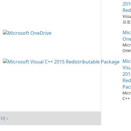
201
Red
Vis
프로
위한
Mic
소
One
Micr
One
관리
Mic
Vis
201
Red
Pac
Micr
C++
가능
스템
시키
더 ›