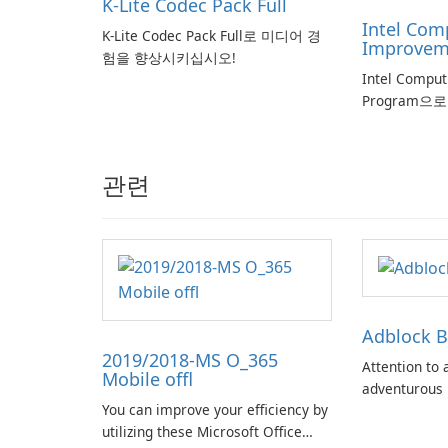
K-Lite Codec Pack Full
Intel Com
K-Lite Codec Pack Full로 미디어 경
Improvem
험을 향상시키십시오!
Intel Compu
Program으
관련
Adblock B
2019/2018-MS O_365
Attention to a
Mobile offl
adventurous 
You can improve your efficiency by
genuinely de
utilizing these Microsoft Office
the latest in