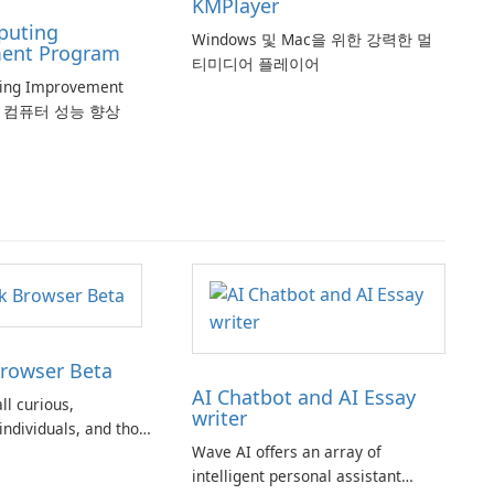
KMPlayer
puting
Windows 및 Mac을 위한 강력한 멀
ent Program
티미디어 플레이어
ting Improvement
로 컴퓨터 성능 향상
rowser Beta
AI Chatbot and AI Essay
ll curious,
writer
individuals, and those
Wave AI offers an array of
dicated to exploring
intelligent personal assistant
novations. Your