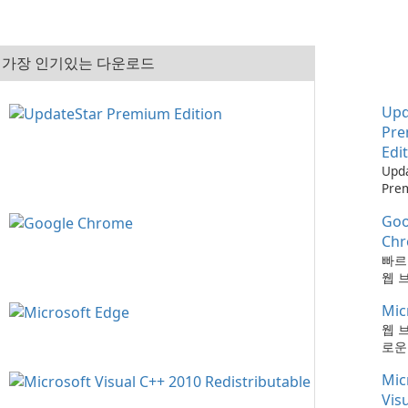
가장 인기있는 다운로드
Upd
Pr
Edi
Upd
Pre
으로
Goo
최신
하는
Ch
때보
빠르
다!
웹 
Mic
웹 
로운
Mic
Vis