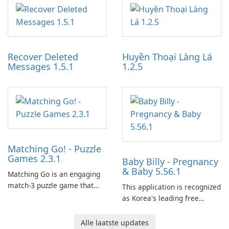
application designed to
work through built-in brand
optimize the gaming
partnerships and integrated
experience for Grand Theft
tools for content distribution
Auto IV.
and audience engagement.
Recover Deleted
Huyền Thoại Làng Lá
Messages 1.5.1
1.2.5
Matching Go! - Puzzle
Games 2.3.1
Baby Billy - Pregnancy
& Baby 5.56.1
Matching Go is an engaging
match-3 puzzle game that
This application is recognized
invites players to join Chloe
as Korea's leading free
and her charming corgi,
platform for pregnancy and
Ollie, on an adventurous
baby tracking, offering
Alle laatste updates