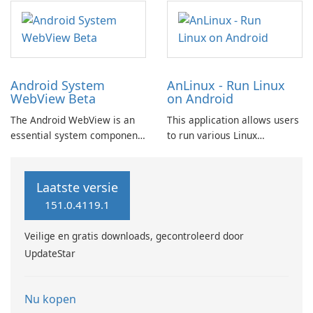
Chat GPT technology. This
through the application of
includes an AI essay writer,
artificial intelligence.
an AI image generator, and
chatbot AI browser plugins.
Android System
AnLinux - Run Linux
WebView Beta
on Android
The Android WebView is an
This application allows users
essential system component
to run various Linux
provided by Google, allowing
distributions on Android
Android applications to
devices without needing root
seamlessly showcase web
access, leveraging Termux
Laatste versie
content. Users will
and PRoot technology.
151.0.4119.1
appreciate the convenience
and compatibility it brings to
Veilige en gratis downloads, gecontroleerd door
their Android experience.
UpdateStar
Nu kopen