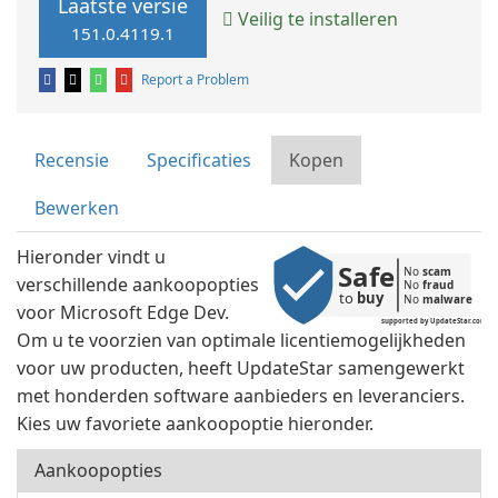
Laatste versie
Veilig te installeren
151.0.4119.1
Report a Problem
Recensie
Specificaties
Kopen
Bewerken
Hieronder vindt u
Safe
No 
scam
verschillende aankoopopties
No 
fraud
to 
buy
No 
malware
voor Microsoft Edge Dev.
supported by UpdateStar.com
Om u te voorzien van optimale licentiemogelijkheden
voor uw producten, heeft UpdateStar samengewerkt
met honderden software aanbieders en leveranciers.
Kies uw favoriete aankoopoptie hieronder.
Aankoopopties