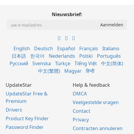
Nieuwsbrief:
English
Deutsch
Español
Français
Italiano
日本語
한국어
Nederlands
Polski
Português
Русский
Svenska
Türkçe
Tiếng Việt
中文(简体)
中文(繁體)
Magyar
हिन्दी
UpdateStar
Help & feedback
UpdateStar Free &
DMCA
Premium
Veelgestelde vragen
Drivers
Contact
Product Key Finder
Privacy
Password Finder
Contracten annuleren