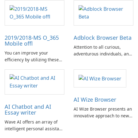
2019/2018-MS O_365
Adblock Browser Beta
Mobile offl
Attention to all curious,
You can improve your
adventurous individuals, and
efficiency by utilizing these
those genuinely dedicated to
Microsoft Office offline
exploring the latest
shortcuts.
innovations. Your assistance
is requested!
AI Wize Browser
AI Chatbot and AI
AI Wize Browser presents an
Essay writer
innovative approach to news
Wave AI offers an array of
consumption and information
intelligent personal assistant
searching, designed to
features made possible by AI
enhance user experience