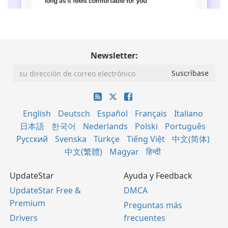
Newsletter:
English
Deutsch
Español
Français
Italiano
日本語
한국어
Nederlands
Polski
Português
Русский
Svenska
Türkçe
Tiếng Việt
中文(简体)
中文(繁體)
Magyar
हिन्दी
UpdateStar
Ayuda y Feedback
UpdateStar Free &
DMCA
Premium
Preguntas más
Drivers
frecuentes