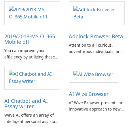
2019/2018-MS O_365
Adblock Browser Beta
Mobile offl
Attention to all curious,
You can improve your
adventurous individuals, and
efficiency by utilizing these
those genuinely dedicated to
Microsoft Office offline
exploring the latest
shortcuts.
innovations. Your assistance
is requested!
AI Wize Browser
AI Chatbot and AI
AI Wize Browser presents an
Essay writer
innovative approach to news
Wave AI offers an array of
consumption and information
intelligent personal assistant
searching, designed to
features made possible by AI
enhance user experience