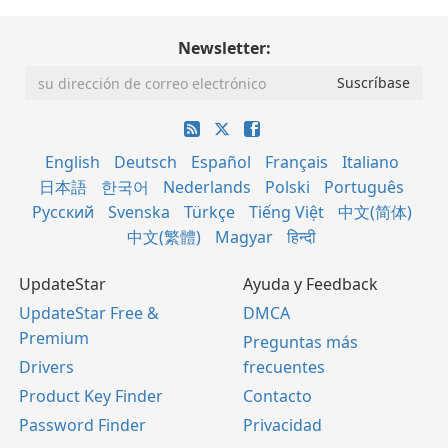
Newsletter:
English
Deutsch
Español
Français
Italiano
日本語
한국어
Nederlands
Polski
Português
Русский
Svenska
Türkçe
Tiếng Việt
中文(简体)
中文(繁體)
Magyar
हिन्दी
UpdateStar
Ayuda y Feedback
UpdateStar Free &
DMCA
Premium
Preguntas más
Drivers
frecuentes
Product Key Finder
Contacto
Password Finder
Privacidad