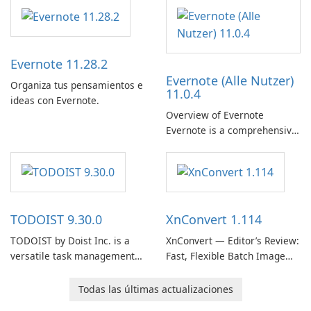
empresas
Evernote 11.28.2
Evernote (Alle Nutzer)
Organiza tus pensamientos e
11.0.4
ideas con Evernote.
Overview of Evernote
Evernote is a comprehensive
note-taking and organization
software designed to help
users capture, organize, and
access information across
multiple devices.
TODOIST 9.30.0
XnConvert 1.114
TODOIST by Doist Inc. is a
XnConvert — Editor’s Review:
versatile task management
Fast, Flexible Batch Image
tool designed to help
Converter for Windows,
individuals and teams
macOS and Linux XnConvert
Todas las últimas actualizaciones
organize their work and
is a polished, cross-platform