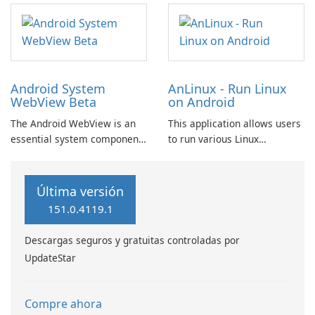
Chat GPT technology. This
through the application of
includes an AI essay writer,
artificial intelligence.
an AI image generator, and
chatbot AI browser plugins.
Android System
AnLinux - Run Linux
WebView Beta
on Android
The Android WebView is an
This application allows users
essential system component
to run various Linux
provided by Google, allowing
distributions on Android
Android applications to
devices without needing root
seamlessly showcase web
access, leveraging Termux
Última versión
content. Users will
and PRoot technology.
151.0.4119.1
appreciate the convenience
and compatibility it brings to
Descargas seguros y gratuitas controladas por
their Android experience.
UpdateStar
Compre ahora