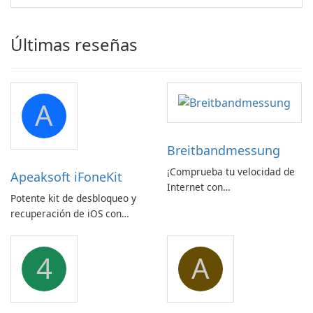
Últimas reseñas
A
Breitbandmessung
¡Comprueba tu velocidad de
Apeaksoft iFoneKit
Internet con
Potente kit de desbloqueo y
Breitbandmessung de zafaco
recuperación de iOS con
GmbH!
amplio soporte para
dispositivos
4
A