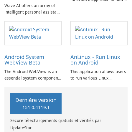
Wave AI offers an array of
consumption and information
intelligent personal assistant
searching, designed to
features made possible by AI
enhance user experience
Chat GPT technology. This
through the application of
includes an AI essay writer,
artificial intelligence.
an AI image generator, and
chatbot AI browser plugins.
Android System
AnLinux - Run Linux
WebView Beta
on Android
The Android WebView is an
This application allows users
essential system component
to run various Linux
provided by Google, allowing
distributions on Android
Android applications to
devices without needing root
seamlessly showcase web
access, leveraging Termux
Dernière version
content. Users will
and PRoot technology.
151.0.4119.1
appreciate the convenience
and compatibility it brings to
Secure téléchargements gratuits et vérifiés par
their Android experience.
UpdateStar