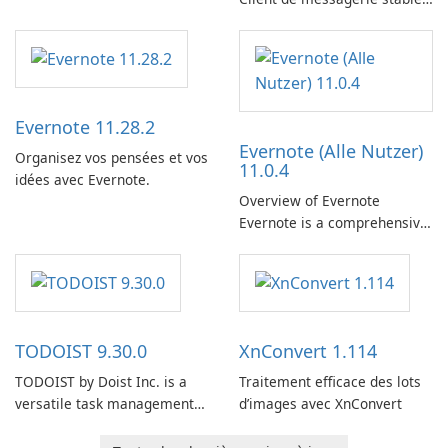
sécurisé et prêt pour
l’entreprise
Evernote 11.28.2
Evernote (Alle Nutzer)
Organisez vos pensées et vos
11.0.4
idées avec Evernote.
Overview of Evernote
Evernote is a comprehensive
note-taking and organization
software designed to help
users capture, organize, and
access information across
multiple devices.
TODOIST 9.30.0
XnConvert 1.114
TODOIST by Doist Inc. is a
Traitement efficace des lots
versatile task management
d’images avec XnConvert
tool designed to help
individuals and teams