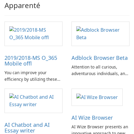
Apparenté
2019/2018-MS O_365
Adblock Browser Beta
Mobile offl
Attention to all curious,
You can improve your
adventurous individuals, and
efficiency by utilizing these
those genuinely dedicated to
Microsoft Office offline
exploring the latest
shortcuts.
innovations. Your assistance
is requested!
AI Wize Browser
AI Chatbot and AI
AI Wize Browser presents an
Essay writer
innovative approach to news