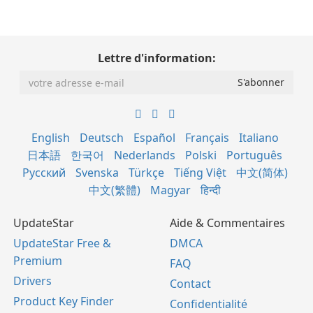
Lettre d'information:
English
Deutsch
Español
Français
Italiano
日本語
한국어
Nederlands
Polski
Português
Русский
Svenska
Türkçe
Tiếng Việt
中文(简体)
中文(繁體)
Magyar
हिन्दी
UpdateStar
Aide & Commentaires
UpdateStar Free &
DMCA
Premium
FAQ
Drivers
Contact
Product Key Finder
Confidentialité