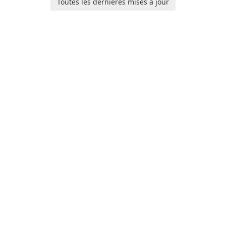
Toutes les dernières mises à jour
organize their work and
increase productivity.